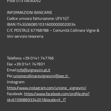
P.Iva: 01314630052
INFORMAZIONI BANCARIE
Codice univoco fatturazione: UFV1GT
IBAN IT43G0608510316000000020034
C/C POSTALE 67768788 – Comunità Collinare Vigne &
Vini servizio tesoreria
Telefono:
+39 0141 747766
Fax:
+39 0141 747831
Email:
info@vignevini.at.it
Pec:
unionecollinarevignevini@pec.it
Instagram:
https://www.instagram.com/unione_vignevini/
Facebook:
https://www.facebook.com/profile.php?
id=61590869334201&locale=it_IT