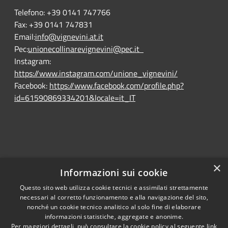
Telefono:
+39 0141 747766
Fax:
+39 0141 747831
Email:
info@vignevini.at.it
Pec:
unionecollinarevignevini@pec.it
Instagram:
https://www.instagram.com/unione_vignevini/
Facebook:
https://www.facebook.com/profile.php?
id=61590869334201&locale=it_IT
×
Informazioni sui cookie
Questo sito web utilizza cookie tecnici e assimilati strettamente
RSS
Ente convenzionato
necessari al corretto funzionamento e alla navigazione del sito,
Accessibility
Astigov
nonché un cookie tecnico analitico al solo fine di elaborare
informazioni statistiche, aggregate e anonime.
Privacy
Per maggiori dettagli, può consultare la cookie policy al seguente
link