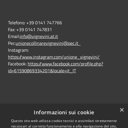
Telefono:
+39 0141 747766
Fax:
+39 0141 747831
Email:
info@vignevini.at.it
Pec:
unionecollinarevignevini@pec.it
Instagram:
https://www.instagram.com/unione_vignevini/
Facebook:
https://www.facebook.com/profile.php?
id=61590869334201&locale=it_IT
×
Informazioni sui cookie
Questo sito web utilizza cookie tecnici e assimilati strettamente
RSS
Ente convenzionato
necessari al corretto funzionamento e alla navigazione del sito,