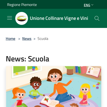
Salta al contenuto principale
Regione Piemonte
ENG
Unione Collinare Vigne e Vini
Home
>
News
>
Scuola
News: Scuola