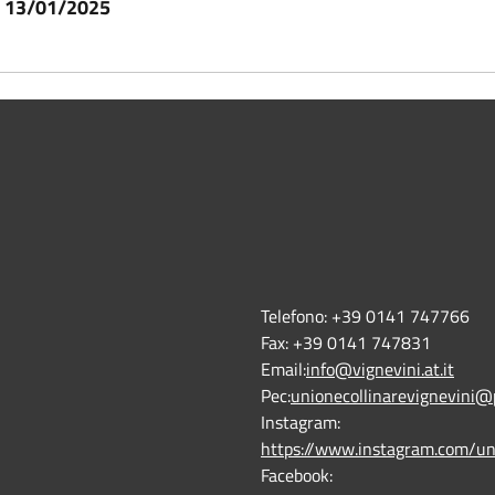
l 13/01/2025
Telefono:
+39 0141 747766
Fax:
+39 0141 747831
Email:
info@vignevini.at.it
Pec:
unionecollinarevignevini@
Instagram:
https://www.instagram.com/un
Facebook: