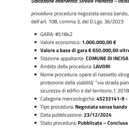
Ubicazione intervento: Strada Pianetta – Inci
procedura
: procedura negoziata senza bando, d
dell’art. 108, comma 3, del D.Lgs. 36/2023
GARA: #51842
Valore economico:
1.000.000,00 €
Valore a base di gara € 650.000,00 oltr
Stazione appaltante:
COMUNE DI INCIS
Ambito della procedura:
LAVORI
Nome procedura: opere di riassetto idrog
protezione della viabilità' “via strada pia
sicurezza di edifici e del territorio, l
Categorie merceologiche:
45233141-9 - 
Tipo procedura:
Negoziata senza bando
Data pubblicazione:
23/12/2024
Stato procedura:
Pubblicata – Conclusa 