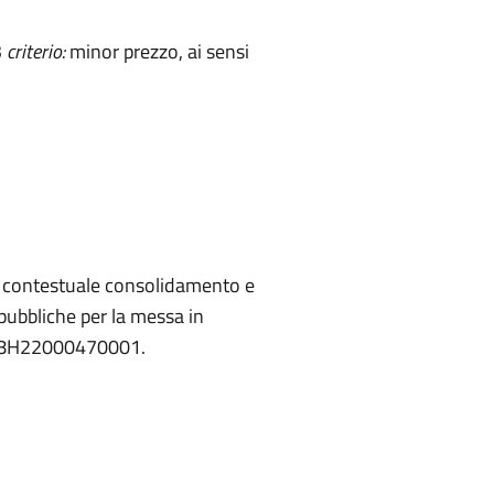
3
criterio:
minor prezzo, ai sensi
on contestuale consolidamento e
 pubbliche per la messa in
P J28H22000470001.