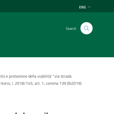
ENG
Search
o e protezione della viabilità' "via strada
erritorio, l. 2018/145, art. 1, comma 139 (lb2019)