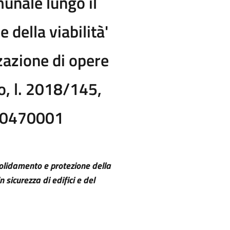
munale lungo il
della viabilità'
zzazione di opere
io, l. 2018/145,
000470001
nsolidamento e protezione della
 sicurezza di edifici e del