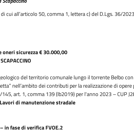
sa Scapaccino
i cui all’articolo 50, comma 1, lettera c) del D.Lgs. 36/202
e oneri sicurezza € 30.000,00
A SCAPACCINO
eologico del territorio comunale lungo il torrente Belbo c
netta” nell’ambito dei contributi per la realizzazione di opere
. 2018/145, art. 1, comma 139 (lb2019) per l'anno 2023 – CU
Lavori di manutenzione stradale
– in fase di verifica FVOE.2