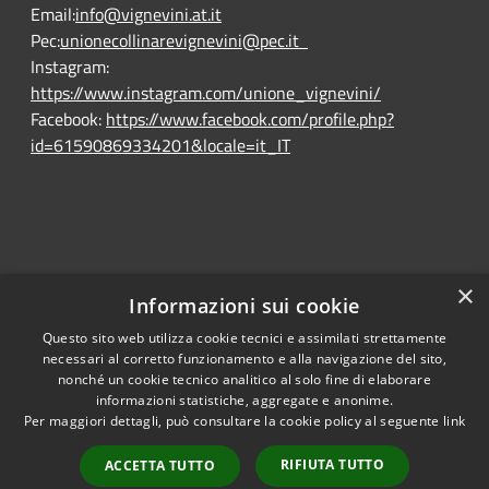
Email:
info@vignevini.at.it
Pec:
unionecollinarevignevini@pec.it
Instagram:
https://www.instagram.com/unione_vignevini/
Facebook:
https://www.facebook.com/profile.php?
id=61590869334201&locale=it_IT
×
Informazioni sui cookie
Questo sito web utilizza cookie tecnici e assimilati strettamente
RSS
Ente convenzionato
necessari al corretto funzionamento e alla navigazione del sito,
Accessibility
Astigov
nonché un cookie tecnico analitico al solo fine di elaborare
informazioni statistiche, aggregate e anonime.
Privacy
Per maggiori dettagli, può consultare la cookie policy al seguente
link
Progetto
|
Convenzione
|
Cookie
Adesioni
Sitemap
RIFIUTA TUTTO
ACCETTA TUTTO
Dichiarazione di