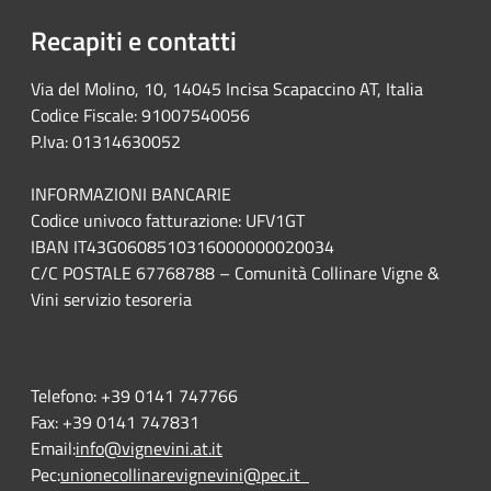
Recapiti e contatti
Via del Molino, 10, 14045 Incisa Scapaccino AT, Italia
Codice Fiscale: 91007540056
P.Iva: 01314630052
INFORMAZIONI BANCARIE
Codice univoco fatturazione: UFV1GT
IBAN IT43G0608510316000000020034
C/C POSTALE 67768788 – Comunità Collinare Vigne &
Vini servizio tesoreria
Telefono:
+39 0141 747766
Fax:
+39 0141 747831
Email:
info@vignevini.at.it
Pec:
unionecollinarevignevini@pec.it