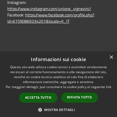
Instagram:
https://www.instagram.com/unione_vignevini/
Facebook:
https://www.facebook.com/profile.php?
id=61590869334201&locale=it_IT
×
Informazioni sui cookie
Questo sito web utilizza cookie tecnici e assimilati strettamente
RSS
Ente convenzionato
necessari al corretto funzionamento e alla navigazione del sito,
Accessibility
Astigov
nonché un cookie tecnico analitico al solo fine di elaborare
informazioni statistiche, aggregate e anonime.
Privacy
Per maggiori dettagli, può consultare la cookie policy al seguente
link
Progetto
|
Convenzione
|
Cookie
Adesioni
Sitemap
RIFIUTA TUTTO
ACCETTA TUTTO
Dichiarazione di
•
Accesso redazione
accessibilità
MOSTRA DETTAGLI