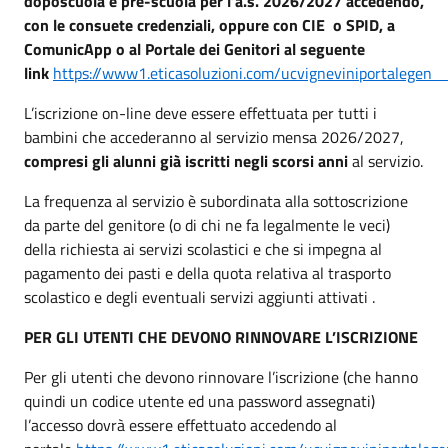
doposcuola e pre-scuola per l’a.s. 2026/2027 accedendo,
con le consuete credenziali, oppure con CIE o SPID, a
ComunicApp o al Portale dei Genitori al seguente
link
https://www1.eticasoluzioni.com/ucvigneviniportalegen
L’iscrizione on-line deve essere effettuata per tutti i
bambini che accederanno al servizio mensa 2026/2027,
compresi gli alunni già iscritti negli scorsi anni
al servizio.
La frequenza al servizio è subordinata alla sottoscrizione
da parte del genitore (o di chi ne fa legalmente le veci)
della richiesta ai servizi scolastici e che si impegna al
pagamento dei pasti e della quota relativa al trasporto
scolastico e degli eventuali servizi aggiunti attivati .
PER GLI UTENTI CHE DEVONO RINNOVARE L’ISCRIZIONE
Per gli utenti che devono rinnovare l’iscrizione (che hanno
quindi un codice utente ed una password assegnati)
l’accesso dovrà essere effettuato accedendo al