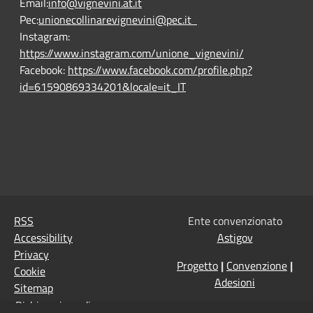
Email:
info@vignevini.at.it
Pec:
unionecollinarevignevini@pec.it
Instagram:
https://www.instagram.com/unione_vignevini/
Facebook:
https://www.facebook.com/profile.php?
id=61590869334201&locale=it_IT
RSS
Ente convenzionato
Accessibility
Astigov
Privacy
Progetto
|
Convenzione
|
Cookie
Adesioni
Sitemap
Dichiarazione di
•
Accesso redazione