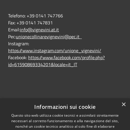
Telefono:
+39 0141 747766
Fax:
+39 0141 747831
Email:
info@vignevini.at.it
Pec:
unionecollinarevignevini@pec.it
Instagram:
https://www.instagram.com/unione_vignevini/
Facebook:
https://www.facebook.com/profile.php?
id=61590869334201&locale=it_IT
×
Informazioni sui cookie
Questo sito web utilizza cookie tecnici e assimilati strettamente
RSS
Ente convenzionato
necessari al corretto funzionamento e alla navigazione del sito,
Accessibility
Astigov
nonché un cookie tecnico analitico al solo fine di elaborare